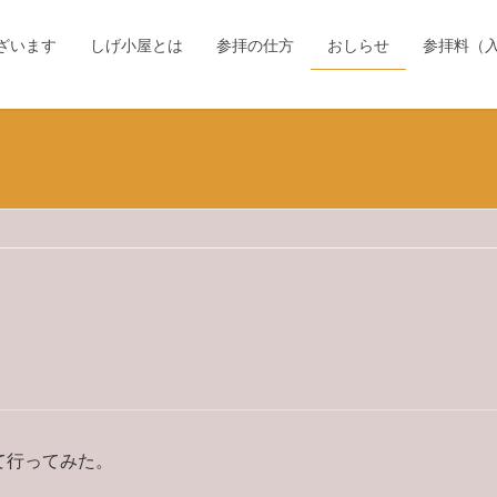
ざいます
しげ小屋とは
参拝の仕方
おしらせ
参拝料（
て行ってみた。